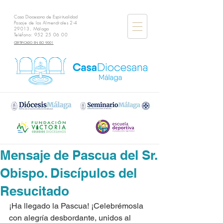
Casa Diocesana de Espiritualidad
Pasaje de los Almendrales 2-4
29013, Málaga
Teléfono:
952 25 06 00
CERTIFICADO EN ISO 9001
Mensaje de Pascua del Sr.
Obispo. Discípulos del
Resucitado
¡Ha llegado la Pascua! ¡Celebrémosla 
con alegrí­a desbordante, unidos al 