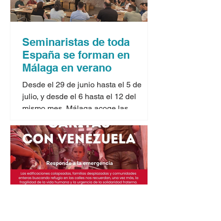
Seminaristas de toda
España se forman en
Málaga en verano
Desde el 29 de junio hasta el 5 de
julio, y desde el 6 hasta el 12 del
mismo mes, Málaga acoge las
jornadas formativas para seminaristas
que ofrecen los cursos de verano
organizados por la Conferencia
Episcopal Española. Dos seminaristas
malagueños, Ismael Salas y Daniel
García, que están terminando el ciclo
de Filosofía en el Seminario de
Málaga, participan en la primera
semana junto a jóvenes de toda