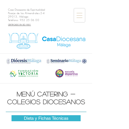
Casa Diocesana de Espiritualidad
Pasaje de los Almendrales 2-4
29013, Málaga
Teléfono:
952 25 06 00
CERTIFICADO EN ISO 9001
menú cAtering -
colegios diocesanos
Dieta y Fichas Técnicas