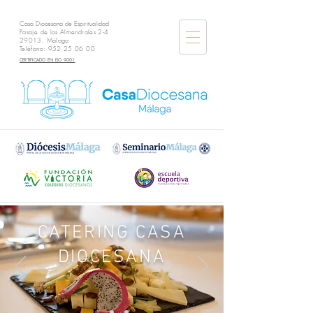
Casa Diocesana de Espiritualidad
Pasaje de los Almendrales 2-4
29013, Málaga
Teléfono:
952 25 06 00
CERTIFICADO EN ISO 9001
CATERING CASA
DIOCESANA