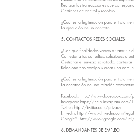
Realizar las transacciones que correspon
Gestiones de control y recobro.
¿Cuál es la legitimación para el tratamien
La ejecución de un contrato.
5. CONTACTOS REDES SOCIALES
¿Con que finalidades vamos a tratar tus 
Contestar a tus consultas, solicitudes o pet
Gestionar el servicio solicitado, contestar t
Relacionarnos contigo y crear una comun
¿Cuál es la legitimación para el tratamien
La aceptación de una relación contractual
Facebook:
http://www.facebook.com/po
Instagram:
https://help.instagram.c
Twitter:
http://twitter.com/privacy
Linkedin:
http://www.linkedin.com/legal/
Google*:
http://www.google.com/intl/
6. DEMANDANTES DE EMPLEO