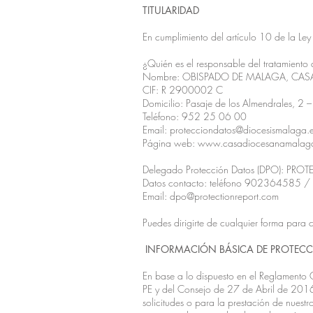
TITULARIDAD
En cumplimiento del artículo 10 de la Le
¿Quién es el responsable del tratamiento 
Nombre: OBISPADO DE MALAGA, CAS
CIF: R 2900002 C
Domicilio: Pasaje de los Almendrales, 
Teléfono: 952 25 06 00
Email:
protecciondatos@diocesismalaga.
Página web:
www.casadiocesanamalag
Delegado Protección Datos (DPO): PRO
Datos contacto: teléfono 902364585
Email:
dpo@protectionreport.com
Puedes dirigirte de cualquier forma para 
INFORMACIÓN BÁSICA DE PROTECC
En base a lo dispuesto en el Reglament
PE y del Consejo de 27 de Abril de 2016
solicitudes o para la prestación de nuest