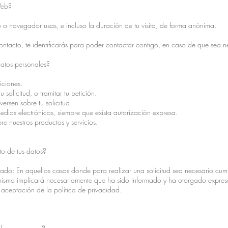
Web?
vo o navegador usas, e incluso la duración de tu visita, de forma anónima.
 contacto, te identificarás para poder contactar contigo, en caso de que sea n
datos personales?
iciones.
u solicitud, o tramitar tu petición.
ersen sobre tu solicitud.
dios electrónicos, siempre que exista autorización expresa.
re nuestros productos y servicios.
to de tus datos?
sado: En aquellos casos donde para realizar una solicitud sea necesario cump
l mismo implicará necesariamente que ha sido informado y ha otorgado expre
 aceptación de la política de privacidad.