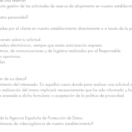
de una reserva?
ta gestión de las solicitudes de reserva de alojamiento en nuestro establecim
datos personales?
adas por el cliente en nuestro establecimiento directamente o a través de la
ersen sobre tu solicitud.
dios electrónicos, siempre que exista autorización expresa.
rativos, de comunicaciones y de logística realizados por el Responsable.
os oportunos.
dan.
to de tus datos?
imiento del interesado: En aquellos casos donde para realizar una solicitud 
, la realización del mismo implicará necesariamente que ha sido informado y 
la anexada a dicho formulario o aceptación de la política de privacidad.
de la Agencia Española de Protección de Datos.
ámaras de videovigilancia de nuestro establecimiento?