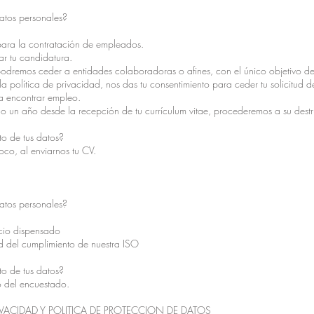
datos personales?
ara la contratación de empleados.
uar tu candidatura.
 podremos ceder a entidades colaboradoras o afines, con el único objetivo d
a política de privacidad, nos das tu consentimiento para ceder tu solicitu
 a encontrar empleo.
o un año desde la recepción de tu currículum vitae, procederemos a su dest
to de tus datos?
oco, al enviarnos tu CV.
datos personales?
icio dispensado
tud del cumplimiento de nuestra ISO
to de tus datos?
o del encuestado.
VACIDAD Y POLITICA DE PROTECCION DE DATOS