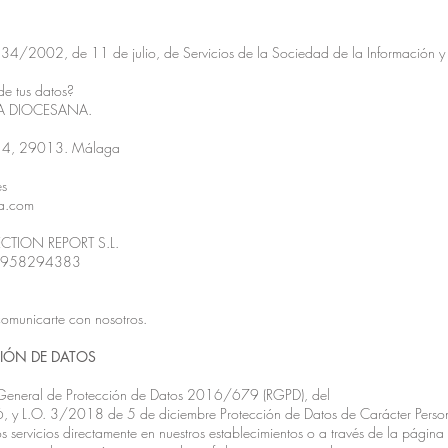
y 34/2002, de 11 de julio, de Servicios de la Sociedad de la Información y
de tus datos?
A DIOCESANA.
2 – 4, 29013. Málaga
es
a.com
TECTION REPORT S.L.
 / 958294383
comunicarte con nosotros.
IÓN DE DATOS
o General de Protección de Datos 2016/679 (RGPD), del
, y L.O. 3/2018 de 5 de diciembre Protección de Datos de Carácter Person
ros servicios directamente en nuestros establecimientos o a través de la pági