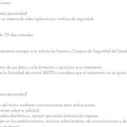
ciones.
datos personales?
de un sistema de videovigilancia por motivos de seguridad.
e 30 días naturales.
inatario excepto si lo solicita las Fuerzas y Cuerpos de Seguridad del Estad
ión de sus datos y a la limitación u oposición a su tratamiento.
 la Autoridad de control (AEPD) si considera que el tratamiento no se ajusta 
datos personales?
to del mismo mediante comunicaciones entre ambas partes.
ersen sobre tu solicitud.
dios electrónicos, siempre que exista autorización expresa.
jan en los establecimientos, servicios administrativos, de comunicaciones y de
os oportunos.