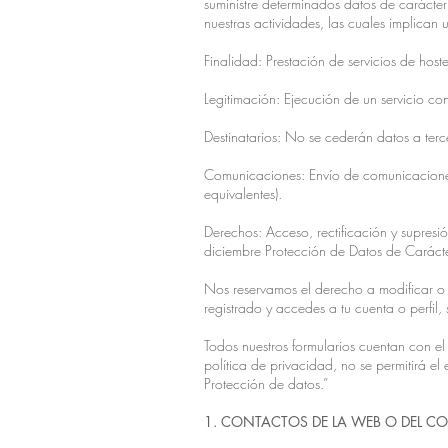
suministre determinados datos de carácte
nuestras actividades, las cuales implican 
Finalidad: Prestación de servicios de hoste
Legitimación: Ejecución de un servicio co
Destinatarios: No se cederán datos a terc
Comunicaciones: Envío de comunicaciones o
equivalentes).
Derechos: Acceso, rectificación y supre
diciembre Protección de Datos de Carácte
Nos reservamos el derecho a modificar o 
registrado y accedes a tu cuenta o perfil,
Todos nuestros formularios cuentan con el
política de privacidad, no se permitirá el
Protección de datos.”
1. CONTACTOS DE LA WEB O DEL C