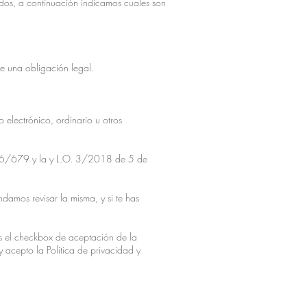
dos, a continuación indicamos cuales son
de una obligación legal.
 electrónico, ordinario u otros
2016/679 y la y L.O. 3/2018 de 5 de
damos revisar la misma, y si te has
as el checkbox de aceptación de la
y acepto la Política de privacidad y