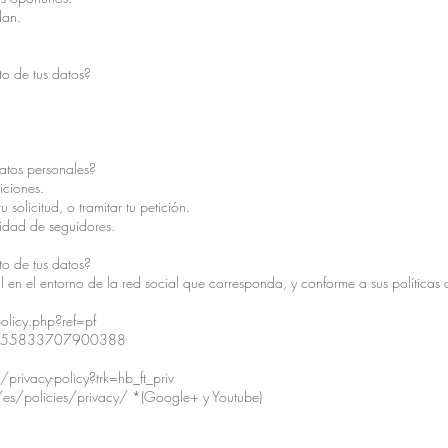
dan.
to de tus datos?
datos personales?
iciones.
u solicitud, o tramitar tu petición.
idad de seguidores.
to de tus datos?
 en el entorno de la red social que corresponda, y conforme a sus políticas 
licy.php?ref=pf
om/155833707900388
privacy-policy?trk=hb_ft_priv
es/policies/privacy/
*(Google+ y Youtube)