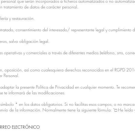
r personal que serán incorporados a ficheros automatizados o no automatiza
un tratamiento de datos de carácter personal.
lería y restauración.
ntratado, consentimiento del interesado/ representante legal y cumplimiento 
eros, salvo obligación legal.
perativas y comerciales a través de diferentes medios (teléfono, sms, correo
sión, oposición, así como cualesquiera derechos reconocidos en el RGPD 
r Personal.
adaptar la presente Política de Privacidad en cualquier momento. Te recomen
 se te informará de las modificaciones.
 símbolo * en los datos obligatorios. Si no facilitas esos campos, o no marc
 envío de la información. Normalmente tiene la siguiente fórmula: “□ He leído 
ORREO ELECTRÓNICO