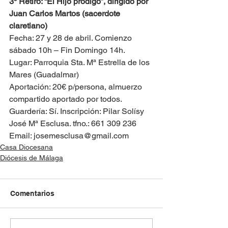
3º Retiro: “El Hijo pródigo”, dirigido por 
Juan Carlos Martos (sacerdote 
claretiano)
Fecha: 27 y 28 de abril. Comienzo 
sábado 10h – Fin Domingo 14h.
Lugar: Parroquia Sta. Mª Estrella de los 
Mares (Guadalmar)
Aportación: 20€ p/persona, almuerzo 
compartido aportado por todos. 
Guardería: Sí. Inscripción: Pilar Solísy  
José Mª Esclusa. tfno.: 661 309 236 
Email: josemesclusa@gmail.com
Casa Diocesana
Diócesis de Málaga
Comentarios