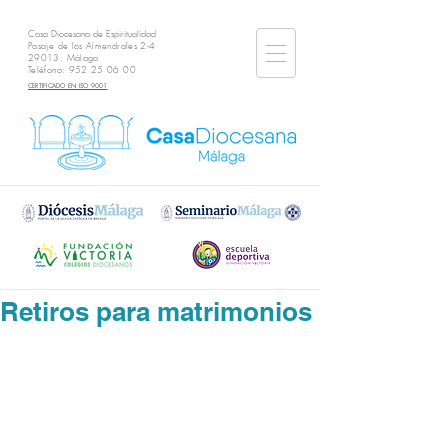
Casa Diocesana de Espiritualidad
Pasaje de los Almendrales 2-4
29013, Málaga
Teléfono:
952 25 06 00
CERTIFICADO EN ISO 9001
Retiros para matrimonios