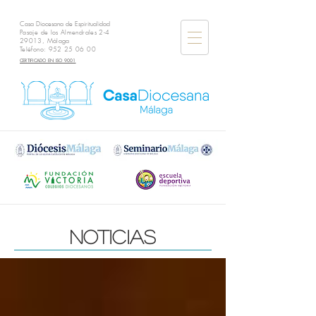
Casa Diocesana de Espiritualidad
Pasaje de los Almendrales 2-4
29013, Málaga
Teléfono:
952 25 06 00
CERTIFICADO EN ISO 9001
noticias