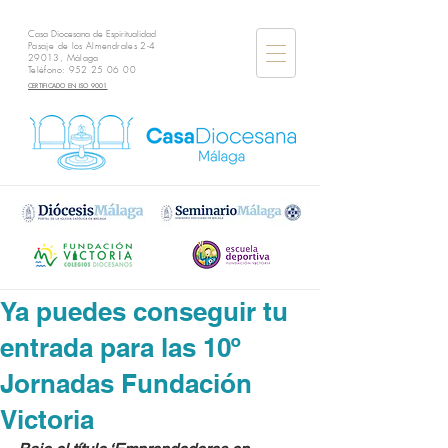
Casa Diocesana de Espiritualidad
Pasaje de los Almendrales 2-4
29013, Málaga
Teléfono:
952 25 06 00
CERTIFICADO EN ISO 9001
Ya puedes conseguir tu
entrada para las 10º
Jornadas Fundación
Victoria