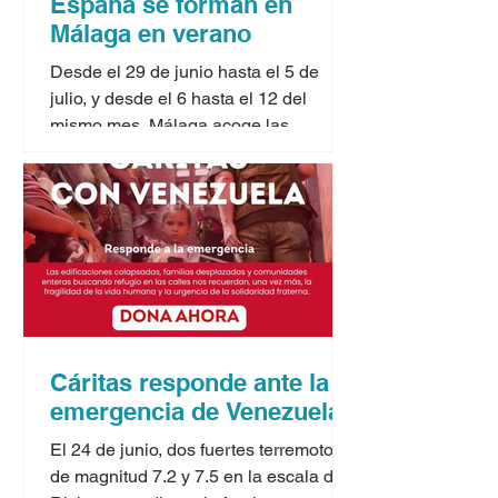
España se forman en
Málaga en verano
Desde el 29 de junio hasta el 5 de
julio, y desde el 6 hasta el 12 del
mismo mes, Málaga acoge las
jornadas formativas para seminaristas
que ofrecen los cursos de verano
organizados por la Conferencia
Episcopal Española. Dos seminaristas
malagueños, Ismael Salas y Daniel
García, que están terminando el ciclo
de Filosofía en el Seminario de
Málaga, participan en la primera
semana junto a jóvenes de toda
Cáritas responde ante la
España. Como afirman desde la
emergencia de Venezuela
organización, «de acuerdo con el Plan
Nacion
El 24 de junio, dos fuertes terremotos
de magnitud 7.2 y 7.5 en la escala de