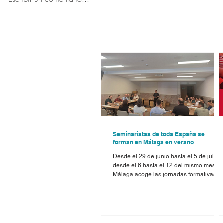
Seminaristas de toda España se
forman en Málaga en verano
Desde el 29 de junio hasta el 5 de julio, 
desde el 6 hasta el 12 del mismo mes,
Málaga acoge las jornadas formativas
para seminaristas que ofrecen los curso
de verano organizados por la
Conferencia Episcopal Española. Dos
seminaristas malagueños, Ismael Salas 
Daniel García, que están terminando el