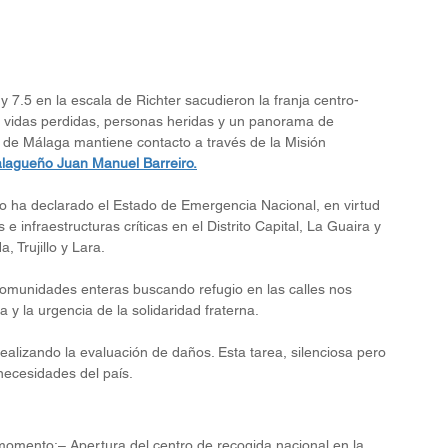
y 7.5 en la escala de Richter sacudieron la franja centro-
de vidas perdidas, personas heridas y un panorama de 
 de Málaga mantiene contacto a través de la Misión 
alagueño Juan Manuel Barreiro.
o ha declarado el Estado de Emergencia Nacional, en virtud 
e infraestructuras críticas en el Distrito Capital, La Guaira y 
 Trujillo y Lara.
comunidades enteras buscando refugio en las calles nos 
 y la urgencia de la solidaridad fraterna.
alizando la evaluación de daños. Esta tarea, silenciosa pero 
necesidades del país.
 momento:– Apertura del centro de recogida nacional en la 