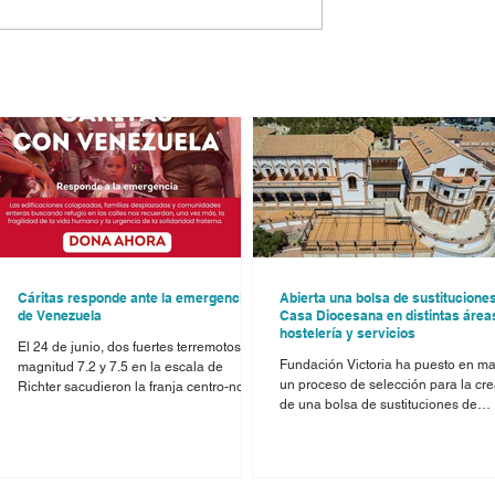
Cáritas responde ante la emergencia
Abierta una bolsa de sustitucione
de Venezuela
Casa Diocesana en distintas área
hostelería y servicios
y
El 24 de junio, dos fuertes terremotos de
Fundación Victoria ha puesto en m
magnitud 7.2 y 7.5 en la escala de
un proceso de selección para la cr
Richter sacudieron la franja centro-norte
de una bolsa de sustituciones de
s
y centro-occidental del país, dejando un
personal en Casa Diocesana Málag
saldo de vidas perdidas, personas
con el objetivo de cubrir necesidad
heridas y un panorama de destrucción
temporales derivadas de vacacione
y
que aún está siendo evaluado. La
bajas y refuerzos de plantilla. Las
Diócesis de Málaga mantiene contacto a