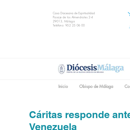
Casa Diocesana de Espiritualidad
Pasaje de los Almendrales 2-4
29013, Málaga
Teléfono: 952 25 06 00
Inicio
Obispo de Málaga
Co
Cáritas responde ant
Venezuela