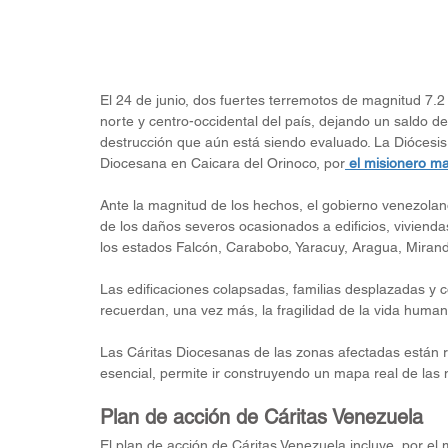
El 24 de junio, dos fuertes terremotos de magnitud 7.2 
norte y centro-occidental del país, dejando un saldo 
destrucción que aún está siendo evaluado. La Diócesis
Diocesana en Caicara del Orinoco, por
 el misionero m
Ante la magnitud de los hechos, el gobierno venezolan
de los daños severos ocasionados a edificios, viviendas 
los estados Falcón, Carabobo, Yaracuy, Aragua, Miranda,
Las edificaciones colapsadas, familias desplazadas y 
recuerdan, una vez más, la fragilidad de la vida humana
Las Cáritas Diocesanas de las zonas afectadas están re
esencial, permite ir construyendo un mapa real de las 
Plan de acción de Cáritas Venezuela
El plan de acción de Cáritas Venezuela incluye, por el