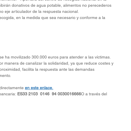
ibirán donativos de agua potable, alimentos no perecederos 
 eje articulador de la respuesta nacional.
 recogida, en la medida que sea necesario y conforme a la 
e ha movilizado 300.000 euros para atender a las víctimas. 
 manera de canalizar la solidaridad, ya que reduce costes y 
roximidad, facilita la respuesta ante las demandas 
mento.
 directamente 
en este enlace.
ancaria: 
ES33 2103  0146  94 0030016666
O a través del 