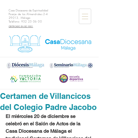
Casa Diocesana de Espiritualidad
Pasaje de los Almendrales 2-4
29013, Málaga
Teléfono:
952 25 06 00
CERTIFICADO EN ISO 9001
Certamen de Villancicos
del Colegio Padre Jacobo
El miércoles 20 de diciembre se 
celebró en el Salón de Actos de la 
Casa Diocesana de Málaga el 