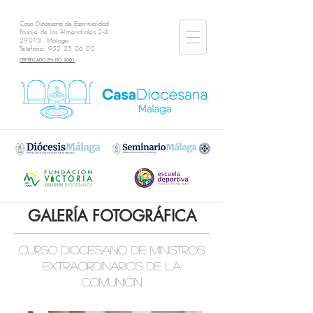
Casa Diocesana de Espiritualidad
Pasaje de los Almendrales 2-4
29013, Málaga
Teléfono:
952 25 06 00
CERTIFICADO EN ISO 9001
GALERÍA FOTOGRÁFICA
curso diocesano de ministros
extraordinarios de la
comunión