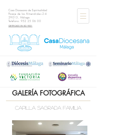
Casa Diocesana de Espiritualidad
Pasaje de los Almendrales 2-4
29013, Málaga
Teléfono:
952 25 06 00
CERTIFICADO EN ISO 9001
GALERÍA FOTOGRÁFICA
CAPILLA sagrada familia