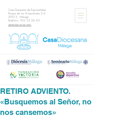
Casa Diocesana de Espiritualidad
Pasaje de los Almendrales 2-4
29013, Málaga
Teléfono:
952 25 06 00
CERTIFICADO EN ISO 9001
RETIRO ADVIENTO.
«Busquemos al Señor, no
nos cansemos»