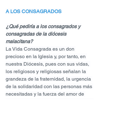
A LOS CONSAGRADOS
¿Qué pediría a los consagrados y 
consagradas de la diócesis 
malacitana?
La Vida Consagrada es un don 
precioso en la Iglesia y, por tanto, en 
nuestra Diócesis, pues con sus vidas, 
los religiosos y religiosas señalan la 
grandeza de la fraternidad, la urgencia 
de la solidaridad con las personas más 
necesitadas y la fuerza del amor de 
Dios, capaz de colmar las aspiraciones 
más hondas de cualquier ser humano. 
Este tesoro es especialmente 
importante cuando arrecian las 
tentaciones de individualismo y de 
indiferencia social y religiosa, así como 