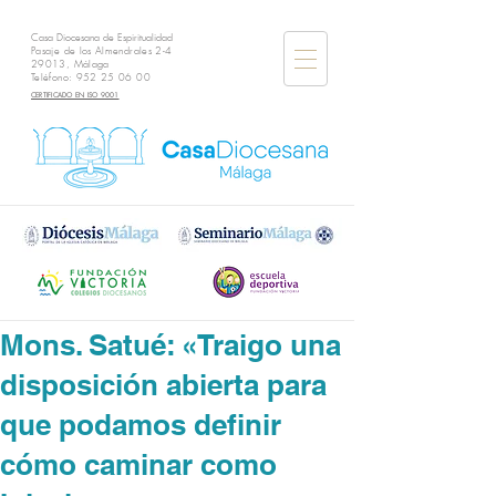
Casa Diocesana de Espiritualidad
Pasaje de los Almendrales 2-4
29013, Málaga
Teléfono:
952 25 06 00
CERTIFICADO EN ISO 9001
Mons. Satué: «Traigo una
disposición abierta para
que podamos definir
cómo caminar como