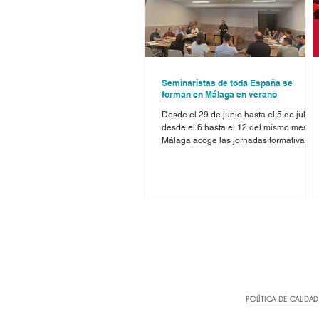
Seminaristas de toda España se
forman en Málaga en verano
Desde el 29 de junio hasta el 5 de julio, 
desde el 6 hasta el 12 del mismo mes,
Málaga acoge las jornadas formativas
para seminaristas que ofrecen los curso
de verano organizados por la
Conferencia Episcopal Española. Dos
seminaristas malagueños, Ismael Salas 
Daniel García, que están terminando el
ciclo de Filosofía en el Seminario de
Málaga, participan en la primera seman
junto a jóvenes de toda España. Como
afirman desde la organización, «de
acuerdo con el Plan Nacion
POLÍTICA DE CALIDAD