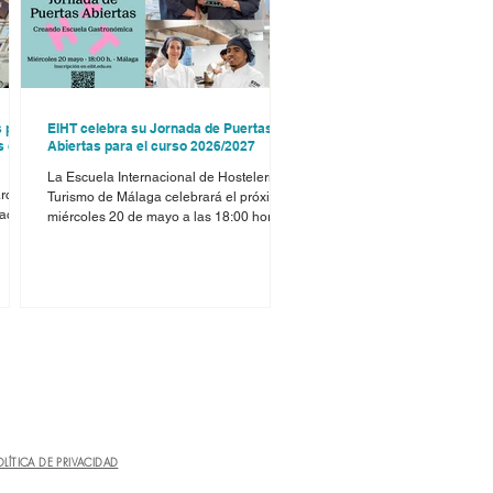
s para
EIHT celebra su Jornada de Puertas
s de
Abiertas para el curso 2026/2027
La Escuela Internacional de Hostelería y
archa
Turismo de Málaga celebrará el próximo
eación
miércoles 20 de mayo a las 18:00 horas
su Jornada de Puertas Abiertas, una cita
a,
dirigida a estudiantes y familias
es
interesadas en conocer su propuesta
s,
formativa de cara al curso 2026/2027.
Durante este encuentro, los asistentes
s
podrán conocer de primera mano la
ntorno
escuela, sus instalaciones, su equipo
, la
docente y su plan de estudios, además
de participar en distintas actividades que
 de
permitirán descubrir
OLÍTICA DE PRIVACIDAD