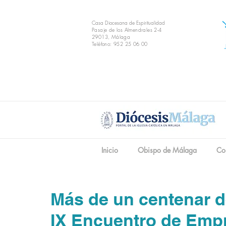
Casa Diocesana de Espiritualidad
Pasaje de los Almendrales 2-4
29013, Málaga
Teléfono: 952 25 06 00
Inicio
Obispo de Málaga
Co
Más de un centenar d
IX Encuentro de Emp