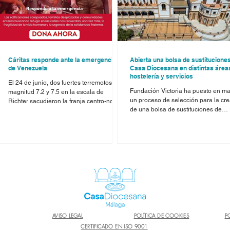
Cáritas responde ante la emergencia
Abierta una bolsa de sustitucione
de Venezuela
Casa Diocesana en distintas área
hostelería y servicios
y
El 24 de junio, dos fuertes terremotos de
Fundación Victoria ha puesto en m
magnitud 7.2 y 7.5 en la escala de
un proceso de selección para la cr
Richter sacudieron la franja centro-norte
de una bolsa de sustituciones de
s
y centro-occidental del país, dejando un
personal en Casa Diocesana Málag
saldo de vidas perdidas, personas
con el objetivo de cubrir necesidad
heridas y un panorama de destrucción
temporales derivadas de vacacione
y
que aún está siendo evaluado. La
bajas y refuerzos de plantilla. Las
Diócesis de Málaga mantiene contacto a
vacantes están dirigidas a persona
través de la Misión Diocesana en
interesadas en incorporarse a un e
a
Caicara del Orinoco, por el misionero
profesional vinculado a la hostelería
malagueño Juan Manuel Barreiro. Ante
restauración y los servicios de
la magnitud de los hechos, el gobierno
alojamiento, formando parte de uno
venezolano ha declarado el Est
los espacios de referencia de la
AVISO LEGAL
POLÍTICA DE COOKIES
P
CERTIFICADO EN ISO 9001