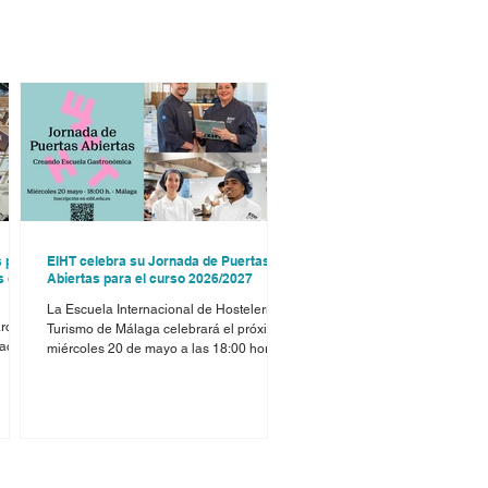
s para
EIHT celebra su Jornada de Puertas
s de
Abiertas para el curso 2026/2027
La Escuela Internacional de Hostelería y
archa
Turismo de Málaga celebrará el próximo
eación
miércoles 20 de mayo a las 18:00 horas
su Jornada de Puertas Abiertas, una cita
a,
dirigida a estudiantes y familias
es
interesadas en conocer su propuesta
s,
formativa de cara al curso 2026/2027.
Durante este encuentro, los asistentes
s
podrán conocer de primera mano la
ntorno
escuela, sus instalaciones, su equipo