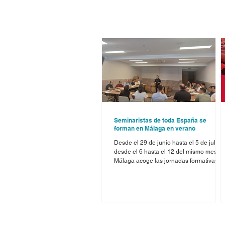
Seminaristas de toda España se
forman en Málaga en verano
Desde el 29 de junio hasta el 5 de julio, 
desde el 6 hasta el 12 del mismo mes,
Málaga acoge las jornadas formativas
para seminaristas que ofrecen los curso
de verano organizados por la
Conferencia Episcopal Española. Dos
seminaristas malagueños, Ismael Salas 
Daniel García, que están terminando el
ciclo de Filosofía en el Seminario de
Málaga, participan en la primera seman