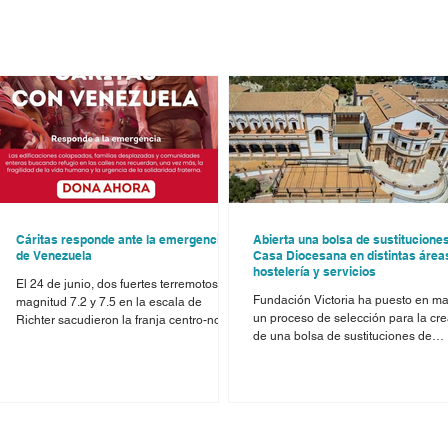
Cáritas responde ante la emergencia
Abierta una bolsa de sustitucione
de Venezuela
Casa Diocesana en distintas área
hostelería y servicios
y
El 24 de junio, dos fuertes terremotos de
Fundación Victoria ha puesto en m
magnitud 7.2 y 7.5 en la escala de
un proceso de selección para la cr
Richter sacudieron la franja centro-norte
de una bolsa de sustituciones de
s
y centro-occidental del país, dejando un
personal en Casa Diocesana Málag
saldo de vidas perdidas, personas
con el objetivo de cubrir necesidad
heridas y un panorama de destrucción
temporales derivadas de vacacione
y
que aún está siendo evaluado. La
bajas y refuerzos de plantilla. Las
Diócesis de Málaga mantiene contacto a
vacantes están dirigidas a persona
través de la Misión Diocesana en
interesadas en incorporarse a un e
a
Caicara del Orinoco, por el misionero