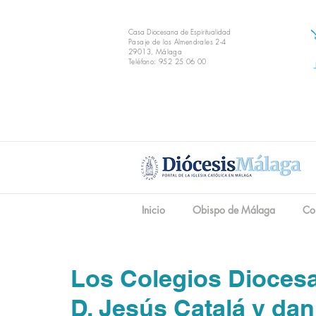
Casa Diocesana de Espiritualidad
Pasaje de los Almendrales 2-4
29013, Málaga
Teléfono: 952 25 06 00
Inicio
Obispo de Málaga
Co
Los Colegios Dioces
D. Jesús Catalá y dan