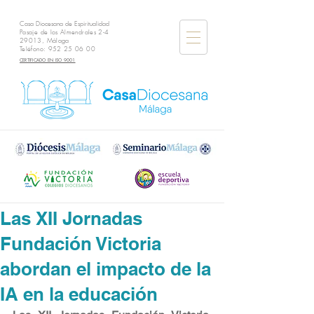
Casa Diocesana de Espiritualidad
Pasaje de los Almendrales 2-4
29013, Málaga
Teléfono:
952 25 06 00
CERTIFICADO EN ISO 9001
Las XII Jornadas
Fundación Victoria
abordan el impacto de la
IA en la educación