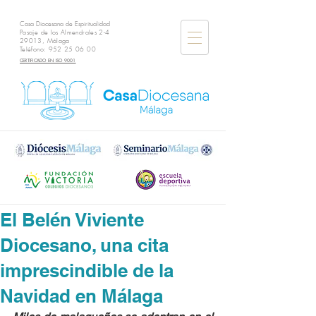
Casa Diocesana de Espiritualidad
Pasaje de los Almendrales 2-4
29013, Málaga
Teléfono:
952 25 06 00
CERTIFICADO EN ISO 9001
El Belén Viviente
Diocesano, una cita
imprescindible de la
Navidad en Málaga