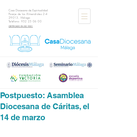
Casa Diocesana de Espiritualidad
Pasaje de los Almendrales 2-4
29013, Málaga
Teléfono:
952 25 06 00
CERTIFICADO EN ISO 9001
Postpuesto: Asamblea
Diocesana de Cáritas, el
14 de marzo