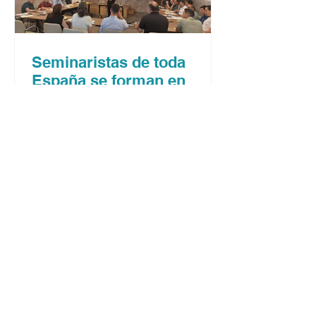
Seminaristas de toda
España se forman en
Málaga en verano
Desde el 29 de junio hasta el 5 de
julio, y desde el 6 hasta el 12 del
mismo mes, Málaga acoge las
jornadas formativas para seminaristas
que ofrecen los cursos de verano
organizados por la Conferencia
Episcopal Española. Dos seminaristas
malagueños, Ismael Salas y Daniel
García, que están terminando el ciclo
de Filosofía en el Seminario de
Málaga, participan en la primera
semana junto a jóvenes de toda