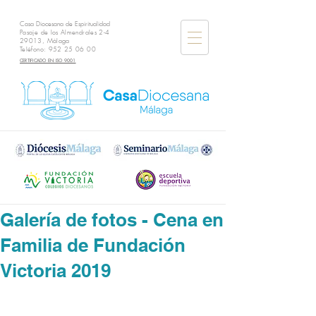
Casa Diocesana de Espiritualidad
Pasaje de los Almendrales 2-4
29013, Málaga
Teléfono:
952 25 06 00
CERTIFICADO EN ISO 9001
Galería de fotos - Cena en
Familia de Fundación
Victoria 2019