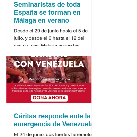
Seminaristas de toda
España se forman en
Málaga en verano
Desde el 29 de junio hasta el 5 de
julio, y desde el 6 hasta el 12 del
mismo mes, Málaga acoge las
jornadas formativas para seminaristas
que ofrecen los cursos de verano
organizados por la Conferencia
Episcopal Española. Dos seminaristas
malagueños, Ismael Salas y Daniel
García, que están terminando el ciclo
de Filosofía en el Seminario de
Málaga, participan en la primera
semana junto a jóvenes de toda
Cáritas responde ante la
España. Como afirman desde la
emergencia de Venezuela
organización, «de acuerdo con el Plan
Nacion
El 24 de junio, dos fuertes terremotos